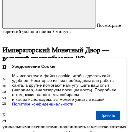
Посмотрите
короткий ролик о нас за 3 минуты
Императорский Монетный Двор —
ведущий дистрибьютор
РФ
по реализации ценных монет и медалей
Уведомление Cookie
Мы используем файлы cookie,
чтобы сделать
сайт
У нас вы можете приобрести золотые, серебряные медали и
удобнее. Некоторые
из них
необходимы
для работы
монеты, а также изделия, в изготовлении которых
сайта,
а другие
помогают нам
улучшать
ваш опыт
(например, анализируем посещаемость). Подробнее
используются медные сплавы. В каталоге интернет-магазина
о том
, какие данные
мы собираем
серии медалей на любую тему, вкус и кошелёк, а также
и как их используем
,
вы можете
узнать
в нашей
царские медали, монеты и другие тематические коллекции.
Политике конфиденциальности
.
Каждый коллекционер найдёт много интересного на
Принять
страницах сайта и сможет пополнить своё собрание
уникальными экспонатами, подлинность и качество которых