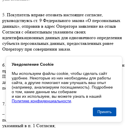
5. Покупатель вправе отозвать настоящее согласие,
руководствуясь ст. 9 Федерального закона «О персональных
данных», отправив в адрес Оператора заявление на отзыв
Согласия с обязательным указанием своих
идентификационных данных для однозначного определения
субъекта персональных данных, предоставленных ранее
Оператору при совершении заказа.
Уведомление Cookie
6. Согласие действует с даты его предоставления Оператору и
прекращает свое действие с даты, указанной в заявлении
Мы используем файлы cookie,
чтобы сделать
сайт
Покупателя об отзыве согласия на обработку персональных
удобнее. Некоторые
из них
необходимы
для работы
данных, но не ранее даты, следующей за датой фактического
сайта,
а другие
помогают нам
улучшать
ваш опыт
(например, анализируем посещаемость). Подробнее
получения Оператором отзыва Согласия.
о том
, какие данные
мы собираем
и как их используем
,
вы можете
узнать
в нашей
Политике конфиденциальности
.
7. Заявление на отзыв согласия может быть направлено:
Принять
– на подписанном собственноручно материальном носителе,
почтовой службой заказным письмом на адрес Оператора,
указанный в п. 1 Согласия;