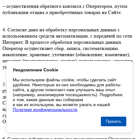
– осуществления обратного контакта с Оператором, путем
публикации отзыва о приобретённых товарах на Сайте.
4. Согласие дано на обработку персональных данных с
использованием средств автоматизации, с передачей по сети
Интернет. В процессе обработки персональных данных
Оператор осуществляет сбор, запись, систематизацию,
накопление, хранение, уточнение (обновление, изменение),
передачу (предоставление, доступ), использование, удаление,
уничтожение.
Уведомление Cookie
Мы используем файлы cookie,
чтобы сделать
сайт
5. Покупатель вправе отозвать настоящее согласие,
удобнее. Некоторые
из них
необходимы
для работы
сайта,
а другие
помогают нам
улучшать
ваш опыт
руководствуясь ст. 9 Федерального закона «О персональных
(например, анализируем посещаемость). Подробнее
данных», отправив в адрес Оператора заявление на отзыв
о том
, какие данные
мы собираем
Согласия с обязательным указанием своих
и как их используем
,
вы можете
узнать
в нашей
идентификационных данных для однозначного определения
Политике конфиденциальности
.
субъекта персональных данных, предоставленных ранее
Оператору при совершении заказа.
Принять
6. Согласие действует с даты его предоставления Оператору и