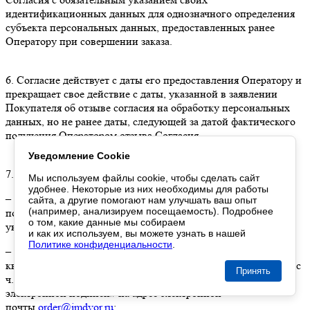
идентификационных данных для однозначного определения
субъекта персональных данных, предоставленных ранее
Оператору при совершении заказа.
6. Согласие действует с даты его предоставления Оператору и
прекращает свое действие с даты, указанной в заявлении
Покупателя об отзыве согласия на обработку персональных
данных, но не ранее даты, следующей за датой фактического
получения Оператором отзыва Согласия.
Уведомление Cookie
7. Заявление на отзыв согласия может быть направлено:
Мы используем файлы cookie,
чтобы сделать
сайт
удобнее. Некоторые
из них
необходимы
для работы
– на подписанном собственноручно материальном носителе,
сайта,
а другие
помогают нам
улучшать
ваш опыт
(например, анализируем посещаемость). Подробнее
почтовой службой заказным письмом на адрес Оператора,
о том
, какие данные
мы собираем
указанный в п. 1 Согласия;
и как их используем
,
вы можете
узнать
в нашей
Политике конфиденциальности
.
– в форме электронного документа, подписанного
квалифицированной электронной подписью в соответствии с
Принять
ч.1, ст.6, Федерального закона от 06.04.2011 № 63-ФЗ «Об
электронной подписи» на адрес электронной
почты
order@imdvor.ru
;