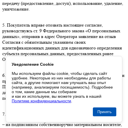
передачу (предоставление, доступ), использование, удаление,
уничтожение.
5. Покупатель вправе отозвать настоящее согласие,
руководствуясь ст. 9 Федерального закона «О персональных
данных», отправив в адрес Оператора заявление на отзыв
Согласия с обязательным указанием своих
идентификационных данных для однозначного определения
субъекта персональных данных, предоставленных ранее
Оператору при совершении заказа.
Уведомление Cookie
Мы используем файлы cookie,
чтобы сделать
сайт
6. Согласие действует с даты его предоставления Оператору и
удобнее. Некоторые
из них
необходимы
для работы
прекращает свое действие с даты, указанной в заявлении
сайта,
а другие
помогают нам
улучшать
ваш опыт
Покупателя об отзыве согласия на обработку персональных
(например, анализируем посещаемость). Подробнее
о том
, какие данные
мы собираем
данных, но не ранее даты, следующей за датой фактического
и как их используем
,
вы можете
узнать
в нашей
получения Оператором отзыва Согласия.
Политике конфиденциальности
.
Принять
7. Заявление на отзыв согласия может быть направлено:
– на подписанном собственноручно материальном носителе,