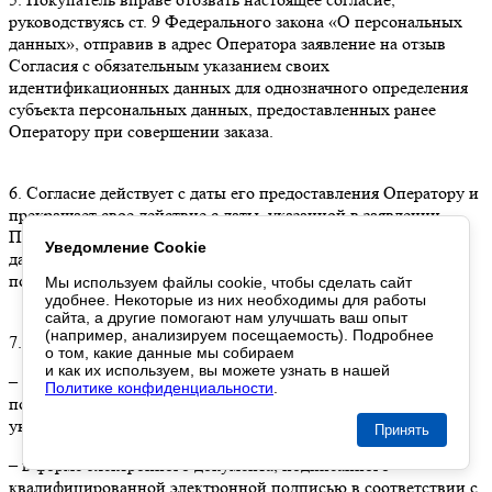
руководствуясь ст. 9 Федерального закона «О персональных
данных», отправив в адрес Оператора заявление на отзыв
Согласия с обязательным указанием своих
идентификационных данных для однозначного определения
субъекта персональных данных, предоставленных ранее
Оператору при совершении заказа.
6. Согласие действует с даты его предоставления Оператору и
прекращает свое действие с даты, указанной в заявлении
Покупателя об отзыве согласия на обработку персональных
Уведомление Cookie
данных, но не ранее даты, следующей за датой фактического
получения Оператором отзыва Согласия.
Мы используем файлы cookie,
чтобы сделать
сайт
удобнее. Некоторые
из них
необходимы
для работы
сайта,
а другие
помогают нам
улучшать
ваш опыт
(например, анализируем посещаемость). Подробнее
7. Заявление на отзыв согласия может быть направлено:
о том
, какие данные
мы собираем
и как их используем
,
вы можете
узнать
в нашей
– на подписанном собственноручно материальном носителе,
Политике конфиденциальности
.
почтовой службой заказным письмом на адрес Оператора,
указанный в п. 1 Согласия;
Принять
– в форме электронного документа, подписанного
квалифицированной электронной подписью в соответствии с