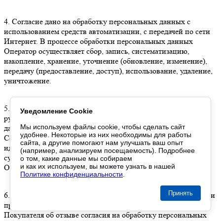
4. Согласие дано на обработку персональных данных с
использованием средств автоматизации, с передачей по сети
Интернет. В процессе обработки персональных данных
Оператор осуществляет сбор, запись, систематизацию,
накопление, хранение, уточнение (обновление, изменение),
передачу (предоставление, доступ), использование, удаление,
уничтожение.
5. Покупатель вправе отозвать настоящее согласие,
Уведомление Cookie
руководствуясь ст. 9 Федерального закона «О персональных
Мы используем файлы cookie,
чтобы сделать
сайт
данных», отправив в адрес Оператора заявление на отзыв
удобнее. Некоторые
из них
необходимы
для работы
Согласия с обязательным указанием своих
сайта,
а другие
помогают нам
улучшать
ваш опыт
идентификационных данных для однозначного определения
(например, анализируем посещаемость). Подробнее
субъекта персональных данных, предоставленных ранее
о том
, какие данные
мы собираем
и как их используем
,
вы можете
узнать
в нашей
Оператору при совершении заказа.
Политике конфиденциальности
.
Принять
6. Согласие действует с даты его предоставления Оператору и
прекращает свое действие с даты, указанной в заявлении
Покупателя об отзыве согласия на обработку персональных