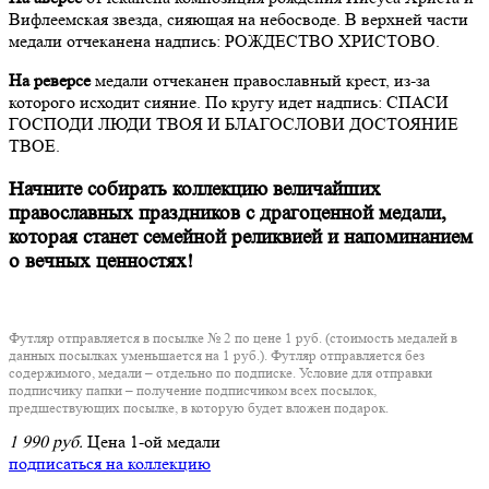
Вифлеемская звезда, сияющая на небосводе. В верхней части
медали отчеканена надпись: РОЖДЕСТВО ХРИСТОВО.
На реверсе
медали отчеканен православный крест, из-за
которого исходит сияние. По кругу идет надпись: СПАСИ
ГОСПОДИ ЛЮДИ ТВОЯ И БЛАГОСЛОВИ ДОСТОЯНИЕ
ТВОЕ.
Начните собирать коллекцию величайших
православных праздников с драгоценной медали,
которая станет семейной реликвией и напоминанием
о вечных ценностях!
Футляр отправляется в посылке № 2 по цене 1 руб. (стоимость медалей в
данных посылках уменьшается на 1 руб.). Футляр отправляется без
содержимого, медали – отдельно по подписке. Условие для отправки
подписчику папки – получение подписчиком всех посылок,
предшествующих посылке, в которую будет вложен подарок.
1 990 руб.
Цена 1-ой медали
подписаться на коллекцию