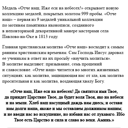
Медаль «Отче наш, Иже еси на небесех!» открывает новую
коллекцию медалей, покрытых золотом 999 пробы. «Отче
наш» – первая из 9 медалей уникальной коллекции
по мотивам памятника иконописи, созданного
в неповторимой декоративной манере мастерами села
Павлова-на-Оке в 1813 году.
Главная христианская молитва «Отче наш» восходит к самым
ранним христианским временам. Сам Господь Иисус даровал
ее ученикам в ответ на их просьбу «научить молиться».
В молитве выделяют: призывание, семь прошений
и славословие. «Отче наш» читается во многих жизненных
ситуациях: как молитва, защищающая нас от зла, как молитва
просительная и как молитва, воздающая хвалу Богу.
«Отче наш, Иже еси на небесех! Да святится имя Твое,
да приидет Царствие Твое, да будет воля Твоя, яко на небеси
и на земли. Хлеб наш насущный даждь нам днесь; и остави
нам долги наша, якоже и мы оставляем должником нашим;
и не введи нас во искушение, но избави нас от лукаваго. Ибо
Твое есть Царство и сила и слава во веки. Аминь.»