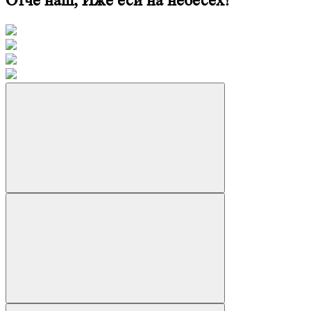
Отче наш, Иже еси на небесех!