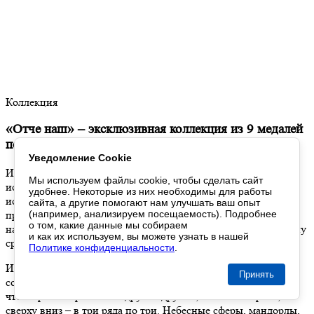
Коллекция
«Отче наш» – эксклюзивная коллекция из 9 медалей
по сюжету одноименной иконы
Уведомление Cookie
Икона
«Отче наш»
, написанная в селе Павлово-на-Оке, –
Мы используем файлы cookie,
чтобы сделать
сайт
исключительный образец палехского иконописного
удобнее. Некоторые
из них
необходимы
для работы
искусства. Активное использование цветных лаков и золота,
сайта,
а другие
помогают нам
улучшать
ваш опыт
приемов миниатюрного строгановского письма и
(например, анализируем посещаемость). Подробнее
о том
, какие данные
мы собираем
насыщенность орнаментами гравюрного типа выделяет икону
и как их используем
,
вы можете
узнать
в нашей
среди образцов древнерусской живописи.
Политике конфиденциальности
.
Икона молитвы Господней разделена на 9 регистров –
Принять
соответственно частям молитвы. Они располагаются так,
чтобы рассматривать их друг за другом, – слева направо,
сверху вниз – в три ряда по три. Небесные сферы, мандорлы,