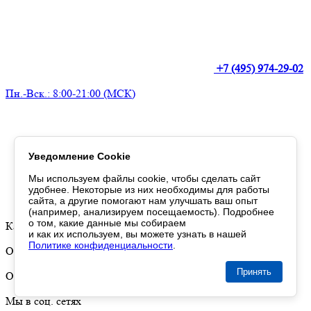
+7 (495) 974-29-02
Пн.-Вск.: 8:00-21:00 (МСК)
Уведомление Cookie
Мы используем файлы cookie,
чтобы сделать
сайт
удобнее. Некоторые
из них
необходимы
для работы
сайта,
а другие
помогают нам
улучшать
ваш опыт
г. Москва, ул. 2-я
(например, анализируем посещаемость). Подробнее
о том
, какие данные
мы собираем
Кабельная, дом 2, стр.19
и как их используем
,
вы можете
узнать
в нашей
Политике конфиденциальности
.
ООО "Императорский монетный двор"
Принять
ОГРН: 1127746433462
Мы в соц. сетях