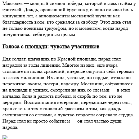
Мавзолея — мощный символ победы, который вызвал слёзы у
зрителей. Дождь, орошавший брусчатку, словно смывал боль
минувших лет, а аплодисменты москвичей звучали как
благодарность всем, кто сражался за свободу. Этот день стал
не только военным триумфом, но и моментом, когда народ
почувствовал себя единым целым.
Голоса с площади: чувства участников
Для солдат, шагавших по Красной площади, парад стал
наградой за годы лишений. Многие из них, ещё вчера
стоявшие на полях сражений, впервые ощутили себя героями
в глазах миллионов. Их лица, усталые, но гордые, отражали
пережитое: окопы, потери, надежду. Москвичи, собравшиеся
на площади и улицах, смотрели на них со слезами — в этих
взглядах была и радость победы, и скорбь по тем, кто не
вернулся. Воспоминания ветеранов, переданные через годы,
хранят тепло тех мгновений: рассказы о том, как дождь
смешивался со слезами, а чувство гордости согревало сердца.
Парад стал не просто событием — он стал частью души
народа.