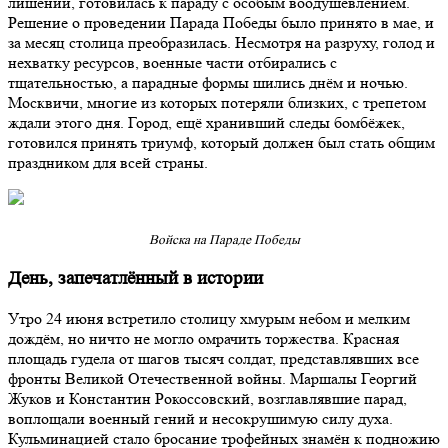
лишений, готовилась к параду с особым воодушевлением.
Решение о проведении Парада Победы было принято в мае, и
за месяц столица преобразилась. Несмотря на разруху, голод и
нехватку ресурсов, военные части отбирались с
тщательностью, а парадные формы шились днём и ночью.
Москвичи, многие из которых потеряли близких, с трепетом
ждали этого дня. Город, ещё хранивший следы бомбёжек,
готовился принять триумф, который должен был стать общим
праздником для всей страны.
Войска на Параде Победы
День, запечатлённый в истории
Утро 24 июня встретило столицу хмурым небом и мелким
дождём, но ничто не могло омрачить торжества. Красная
площадь гудела от шагов тысяч солдат, представлявших все
фронты Великой Отечественной войны. Маршалы Георгий
Жуков и Константин Рокоссовский, возглавлявшие парад,
воплощали военный гений и несокрушимую силу духа.
Кульминацией стало бросание трофейных знамён к подножию