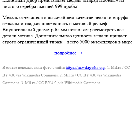
Монетный Двор представляет медаль «Парад Победы» из
чистого серебра высшей 999 пробы!
Медаль отчеканена в высочайшем качестве чеканки «пруф»:
зеркально-гладкая поверхность и матовый рельеф.
Внушительный диаметр 65 мм позволяет рассмотреть все
детали мотива. Дополнительную ценность медали придает
строго ограниченный тираж – всего 5000 экземпляров в мире.
подробнее →
В статье использованы фото с сайта
https://ru.wikipedia.org
: 1. Mil.ru / CC
BY 4.0, via Wikimedia Commons. 2. Mil.ru / CC BY 4.0, via Wikimedia
Commons. 3. Mil.ru / CC BY 4.0, via Wikimedia Commons.