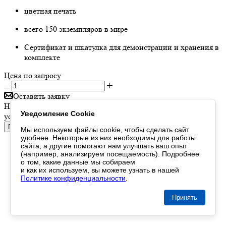
цветная печать
всего 150 экземпляров в мире
Cертификат и шкатулка для демонстрации и хранения в
комплекте
Цена по запросу
Оставить заявку
Наши менеджеры обязательно свяжутся с вами и уточнят
Уведомление Cookie
условия заказа
Показать еще
Мы используем файлы cookie,
чтобы сделать
сайт
удобнее. Некоторые
из них
необходимы
для работы
сайта,
а другие
помогают нам
улучшать
ваш опыт
(например, анализируем посещаемость). Подробнее
о том
, какие данные
мы собираем
и как их используем
,
вы можете
узнать
в нашей
Политике конфиденциальности
.
Принять
1
2
3
4
...
7